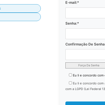
E-mail:*
s
Senha:*
Confirmação De Senha
Força Da Senha
Eu li e concordo com
Eu li e concordo com
com a LGPD (Lei Federal 1
No val