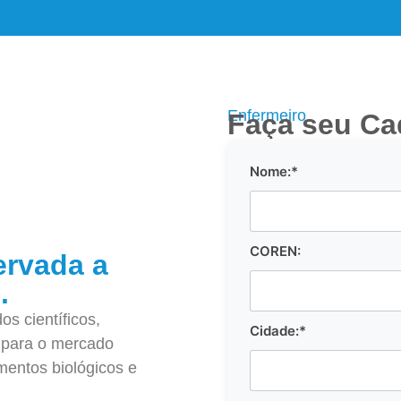
Enfermeiro
Faça seu Ca
Nome:*
COREN:
ervada a
.
s científicos,
Cidade:*
o para o mercado
mentos biológicos e