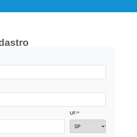
dastro
UF:*